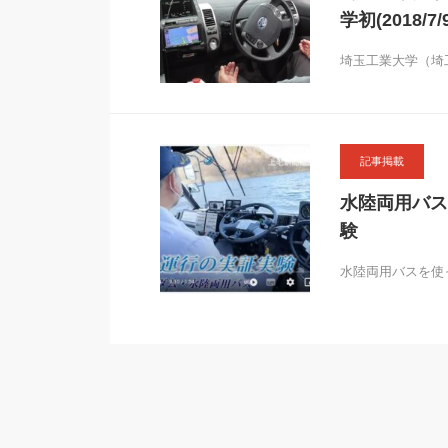
学初(2018/7/9
埼玉工業大学（埼
記事掲載
水陸両用バス
験
水陸両用バスを使