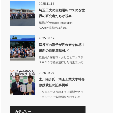
2025.11.14
埼玉工大の自動運転バスのを世
界の研究者たちが視察 …
概要紹介Mobility Innovation
"CAMP"深谷が11月10…
2025.08.19
深谷市の親子が近未来を体感！
最新の自動運転AIバ…
概要紹介深谷市・おしごとフェスタ
２０２５で特別運行した埼玉工大の
自動運転バス…
2025.05.27
太川陽介氏 埼玉工業大学特命
教授就任の記事掲載
主なニュース次のように新聞やネッ
トニュースで多数紹介されていま
す。○…
カテゴリー