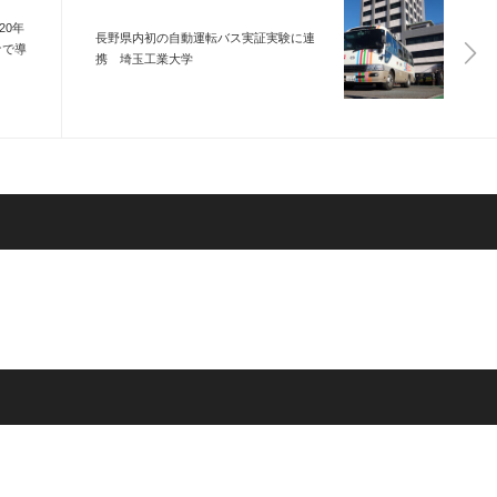
20年
長野県内初の自動運転バス実証実験に連
ナで導
携 埼玉工業大学