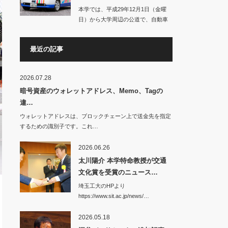
本学では、平成29年12月1日（金曜
日）から大学周辺の公道で、自動車
の自動運転に…
最近の記事
2026.07.28
暗号資産のウォレットアドレス、Memo、Tagの
違…
ウォレットアドレスは、ブロックチェーン上で送金先を指定
するための識別子です。これ…
2026.06.26
太川陽介 本学特命教授が交通
文化賞を受賞のニュース…
埼玉工大のHPより
https://www.sit.ac.jp/news/…
2026.05.18