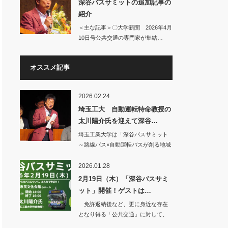
深谷バスサミットの追加記事の
紹介
＜主な記事＞〇大学新聞 2026年4月
10日号公共交通の専門家が集結…
オススメ記事
2026.02.24
埼玉工大 自動運転特命教授の
太川陽介氏を迎えて深谷…
埼玉工業大学は「深谷バスサミット
～路線バス×自動運転バスが創る地域
交通の未来を学…
2026.01.28
2月19日（木）「深谷バスサミ
ット」開催！ゲストは…
免許返納後など、更に身近な存在
となり得る「公共交通」に対して、
少しでも明るい未…