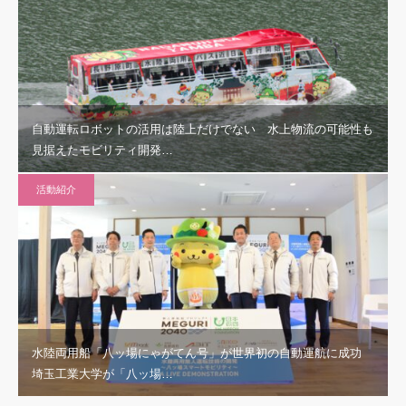
自動運転ロボットの活用は陸上だけでない 水上物流の可能性も
見据えたモビリティ開発…
活動紹介
水陸両用船「八ッ場にゃがてん号」が世界初の自動運航に成功
埼玉工業大学が「八ッ場…