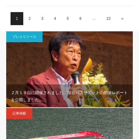
1
2
3
4
5
6
…
22
»
プレスリリース
２月１９日に開催されました、深谷バスサミットの開催レポート
を公開しました。
記事掲載