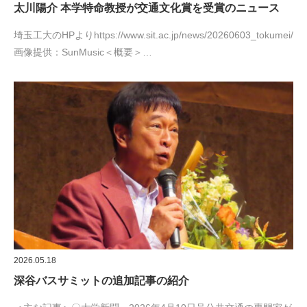
太川陽介 本学特命教授が交通文化賞を受賞のニュース
埼玉工大のHPよりhttps://www.sit.ac.jp/news/20260603_tokumei/
画像提供：SunMusic＜概要＞…
2026.05.18
深谷バスサミットの追加記事の紹介