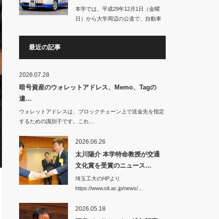
本学では、平成29年12月1日（金曜
日）から大学周辺の公道で、自動車
の自動運転に…
最近の記事
2026.07.28
暗号資産のウォレットアドレス、Memo、Tagの
違…
ウォレットアドレスは、ブロックチェーン上で送金先を指定
するための識別子です。これ…
2026.06.26
太川陽介 本学特命教授が交通
文化賞を受賞のニュース…
埼玉工大のHPより
https://www.sit.ac.jp/news/…
2026.05.18