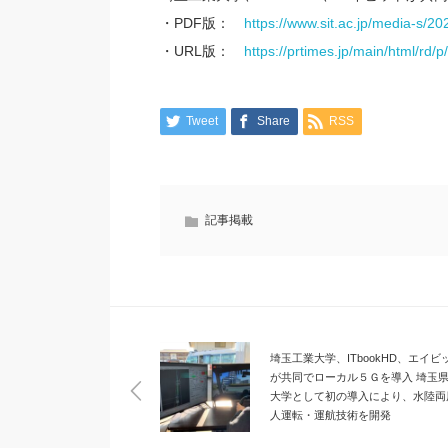
・PDF版：
https://www.sit.ac.jp/media-s/2
・URL版：
https://prtimes.jp/main/html/r
Tweet
Share
RSS
記事掲載
埼玉工業大学、ITbookHD、エイビ
が共同でローカル５Ｇを導入 埼玉
大学として初の導入により、水陸両
人運転・運航技術を開発