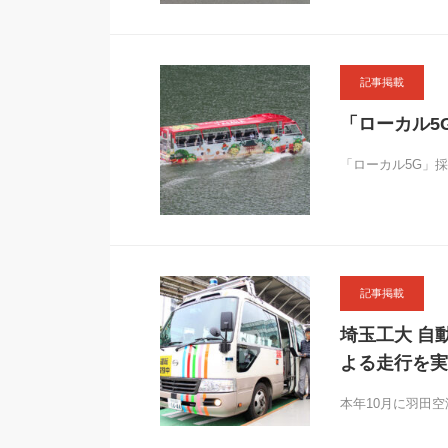
記事掲載
「ローカル5
「ローカル5G」
記事掲載
埼玉工大 自
よる走行を実
本年10月に羽田