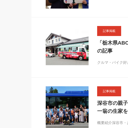
記事掲載
「栃木県AB
の記事
クルマ・バイク好
記事掲載
深谷市の親子
一翁の生家を
概要紹介深谷市・