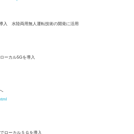
を導入 水陸両用無人運転技術の開発に活用
でローカル5Gを導入
へ
html
共同でローカル５Ｇを導入