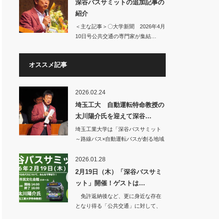
深谷バスサミットの追加記事の
紹介
＜主な記事＞〇大学新聞 2026年4月
10日号公共交通の専門家が集結…
オススメ記事
2026.02.24
埼玉工大 自動運転特命教授の
太川陽介氏を迎えて深谷…
埼玉工業大学は「深谷バスサミット
～路線バス×自動運転バスが創る地域
交通の未来を学…
2026.01.28
2月19日（木）「深谷バスサミ
ット」開催！ゲストは…
免許返納後など、更に身近な存在
となり得る「公共交通」に対して、
少しでも明るい未…