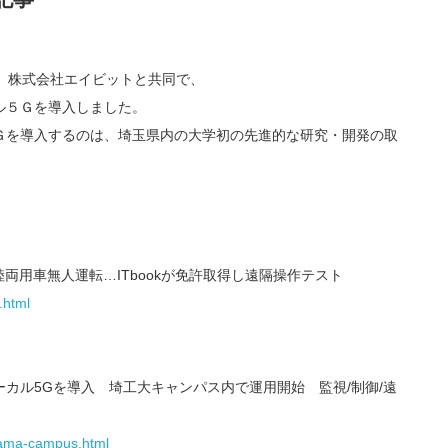
社、株式会社エイビットと共同で、
ル５Ｇを導入しました。
Ｇを導入するのは、埼玉県内の大学初の先進的な研究・開発の取
陸両用車無人運転…ITbookが免許取得し遠隔操作テスト
.html
カル5Gを導入 埼工大キャンパス内で運用開始 監視/制御/遠
itama-campus.html