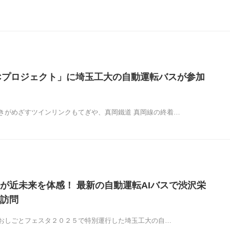
Cプロジェクト」に埼玉工大の自動運転バスが参加
きがめざすツインリンクもてぎや、真岡鐵道 真岡線の終着…
が近未来を体感！ 最新の自動運転AIバスで渋沢栄
訪問
おしごとフェスタ２０２５で特別運行した埼玉工大の自…