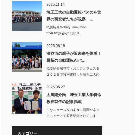
2025.11.14
埼玉工大の自動運転バスのを世
界の研究者たちが視察 …
概要紹介Mobility Innovation
"CAMP"深谷が11月10…
2025.08.19
深谷市の親子が近未来を体感！
最新の自動運転AIバ…
概要紹介深谷市・おしごとフェスタ
２０２５で特別運行した埼玉工大の
自動運転バス…
2025.05.27
太川陽介氏 埼玉工業大学特命
教授就任の記事掲載
主なニュース次のように新聞やネッ
トニュースで多数紹介されていま
す。○…
カテゴリー