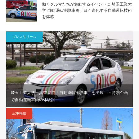
働くクルマたちが集結するイベントに 埼玉工業大
学 自動運転実験車両、日々進化する自動運転技術
を体感
プレスリリース
埼玉工業大学、真空展で「自動運転実験車」を出展 ～特別企画
で自動運転車両の体験試…
記事掲載