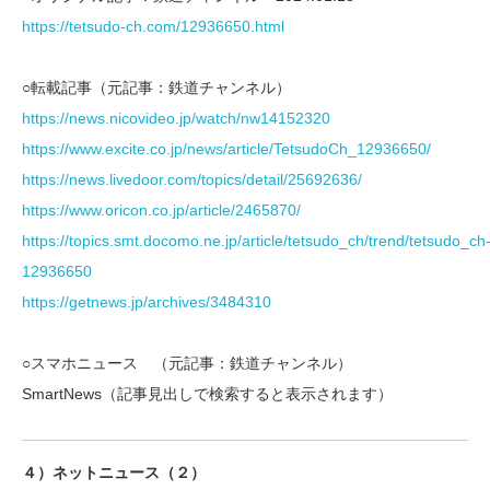
https://tetsudo-ch.com/12936650.html
○転載記事（元記事：鉄道チャンネル）
https://news.nicovideo.jp/watch/nw14152320
https://www.excite.co.jp/news/article/TetsudoCh_12936650/
https://news.livedoor.com/topics/detail/25692636/
https://www.oricon.co.jp/article/2465870/
https://topics.smt.docomo.ne.jp/article/tetsudo_ch/trend/tetsudo_ch
12936650
https://getnews.jp/archives/3484310
○スマホニュース （元記事：鉄道チャンネル）
SmartNews（記事見出しで検索すると表示されます）
４）ネットニュース（２）