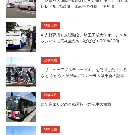
「路線バス運転手の感性にAIが寄り添う」 自動運
転レベル3の課題、運転手の評価 —開発者…
記事掲載
AI人材育成と文理融合、埼玉工業大学オープンキ
ャンパスに高校生たちがビビビ！(2019/6/20)
記事掲載
「リニューアブルディーゼル」を使用した「ふる
さと ふかや・渋沢学」フォーラム試乗会の記事
記事掲載
西新宿エリアの自動運転バス記事の掲載
記事掲載