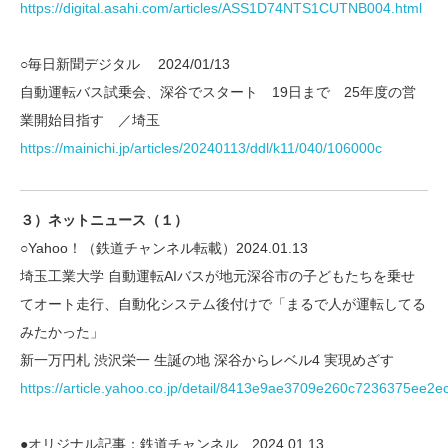
https://digital.asahi.com/articles/ASS1D74NTS1CUTNB004.html
○毎日新聞デジタル 2024/01/13
自動運転バス試乗会、深谷でスタート 19日まで 25年度の営
業開始目指す ／埼玉
https://mainichi.jp/articles/20240113/ddl/k11/040/106000c
３）ネットニュース（１）
○Yahoo！（鉄道チャンネル転載）2024.01.13
埼玉工業大学 自動運転AIバスが地元深谷市の子どもたちを乗せ
てオート走行、自動化システム後付けで「まるで人が運転してる
みたかった」
新一万円札 渋沢栄一 生誕の地 深谷からレベル4 実現めざす
https://article.yahoo.co.jp/detail/8413e9ae3709e260c7236375ee2
●オリジナル記事：鉄道チャンネル 2024.01.13