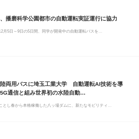
、播磨科学公園都市の自動運転実証運行に協力
12月5日～9日の5日間、同学が開発中の自動運転バスを…
陸両用バスに埼玉工業大学 自動運転AI技術を導
5G通信と組み世界初の水陸自動…
ことし春から本格稼働した八ッ場ダムに、新たなモビリティ…