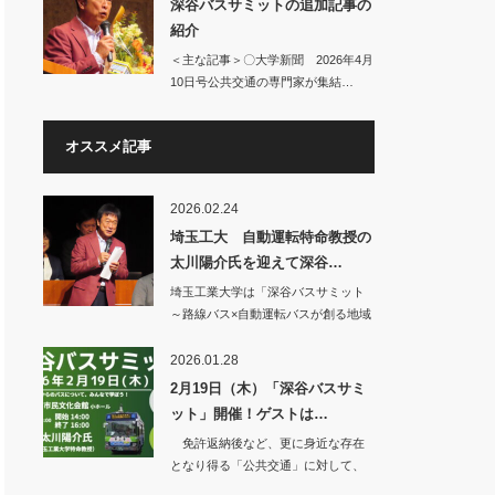
深谷バスサミットの追加記事の
紹介
＜主な記事＞〇大学新聞 2026年4月
10日号公共交通の専門家が集結…
オススメ記事
2026.02.24
埼玉工大 自動運転特命教授の
太川陽介氏を迎えて深谷…
埼玉工業大学は「深谷バスサミット
～路線バス×自動運転バスが創る地域
交通の未来を学…
2026.01.28
2月19日（木）「深谷バスサミ
ット」開催！ゲストは…
免許返納後など、更に身近な存在
となり得る「公共交通」に対して、
少しでも明るい未…