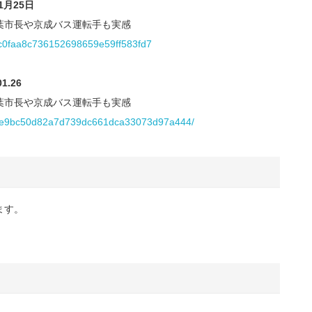
1月25日
葉市長や京成バス運転手も実感
62c0faa8c736152698659e59ff583fd7
.26
葉市長や京成バス運転手も実感
b06be9bc50d82a7d739dc661dca33073d97a444/
ます。