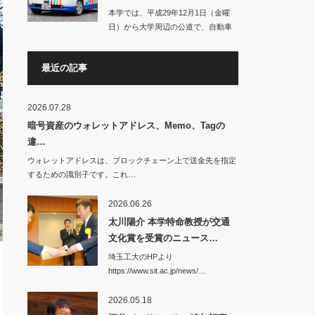
本学では、平成29年12月1日（金曜
日）から大学周辺の公道で、自動車
の自動運転に…
最近の記事
2026.07.28
暗号資産のウォレットアドレス、Memo、Tagの
違…
ウォレットアドレスは、ブロックチェーン上で送金先を指定
するための識別子です。これ…
2026.06.26
太川陽介 本学特命教授が交通
文化賞を受賞のニュース…
埼玉工大のHPより
https://www.sit.ac.jp/news/…
2026.05.18