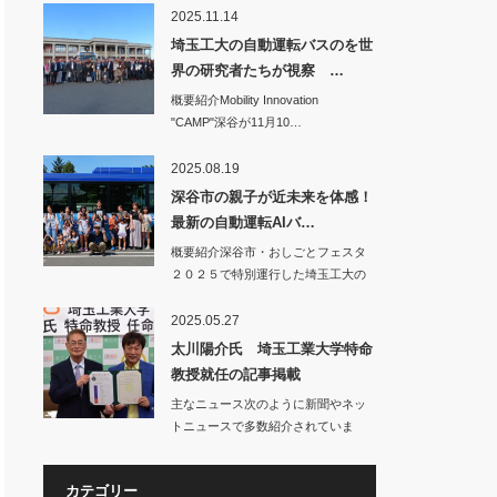
2025.11.14
埼玉工大の自動運転バスのを世
界の研究者たちが視察 …
概要紹介Mobility Innovation
"CAMP"深谷が11月10…
2025.08.19
深谷市の親子が近未来を体感！
最新の自動運転AIバ…
概要紹介深谷市・おしごとフェスタ
２０２５で特別運行した埼玉工大の
自動運転バス…
2025.05.27
太川陽介氏 埼玉工業大学特命
教授就任の記事掲載
主なニュース次のように新聞やネッ
トニュースで多数紹介されていま
す。○…
カテゴリー