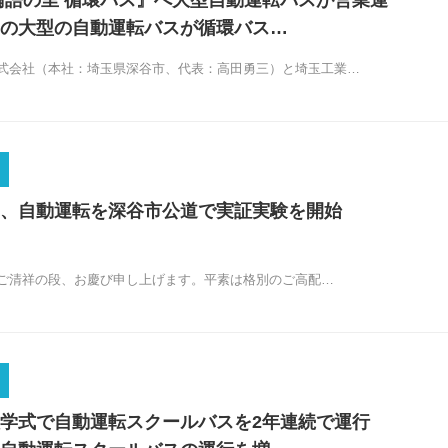
論語の里 循環バス』へ大型自動運転バスが営業運
の大型の自動運転バスが循環バス…
会社（本社：埼玉県深谷市、代表：高田勇三）と埼玉工業…
、自動運転を深谷市公道で実証実験を開始
ご清祥の段、お慶び申し上げます。平素は格別のご高配…
入学式で自動運転スクールバスを2年連続で運行