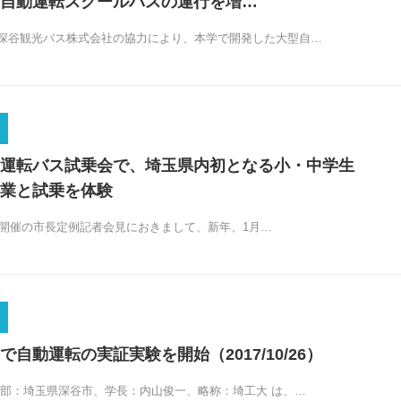
自動運転スクールバスの運行を増…
深谷観光バス株式会社の協力により、本学で開発した大型自…
運転バス試乗会で、埼玉県内初となる小・中学生
業と試乗を体験
0日開催の市長定例記者会見におきまして、新年、1月…
自動運転の実証実験を開始（2017/10/26）
本部：埼玉県深谷市、学長：内山俊一、略称：埼工大 は、…