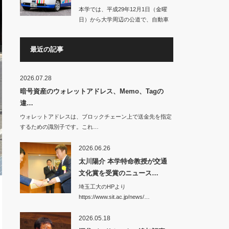
本学では、平成29年12月1日（金曜
日）から大学周辺の公道で、自動車
の自動運転に…
最近の記事
2026.07.28
暗号資産のウォレットアドレス、Memo、Tagの
違…
ウォレットアドレスは、ブロックチェーン上で送金先を指定
するための識別子です。これ…
2026.06.26
太川陽介 本学特命教授が交通
文化賞を受賞のニュース…
埼玉工大のHPより
https://www.sit.ac.jp/news/…
2026.05.18