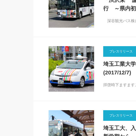
『渋沢栄一 
行 ～県内初
深谷観光バス株式
プレスリリース
埼玉工業大学
(2017/12/7)
拝啓時下ますます
プレスリリース
埼玉工大、