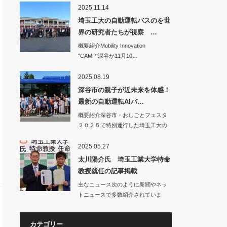
2025.11.14
埼玉工大の自動運転バスのを世
界の研究者たちが視察 …
概要紹介Mobility Innovation
"CAMP"深谷が11月10…
2025.08.19
深谷市の親子が近未来を体感！
最新の自動運転AIバ…
概要紹介深谷市・おしごとフェスタ
２０２５で特別運行した埼玉工大の
自動運転バス…
2025.05.27
太川陽介氏 埼玉工業大学特命
教授就任の記事掲載
主なニュース次のように新聞やネッ
トニュースで多数紹介されていま
す。○…
カテゴリー