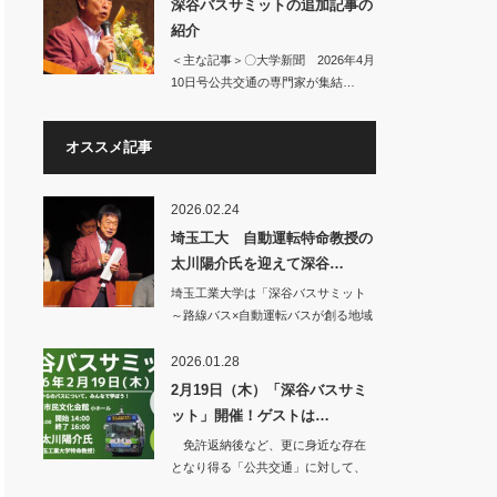
深谷バスサミットの追加記事の
紹介
＜主な記事＞〇大学新聞 2026年4月
10日号公共交通の専門家が集結…
オススメ記事
2026.02.24
埼玉工大 自動運転特命教授の
太川陽介氏を迎えて深谷…
埼玉工業大学は「深谷バスサミット
～路線バス×自動運転バスが創る地域
交通の未来を学…
2026.01.28
2月19日（木）「深谷バスサミ
ット」開催！ゲストは…
免許返納後など、更に身近な存在
となり得る「公共交通」に対して、
少しでも明るい未…