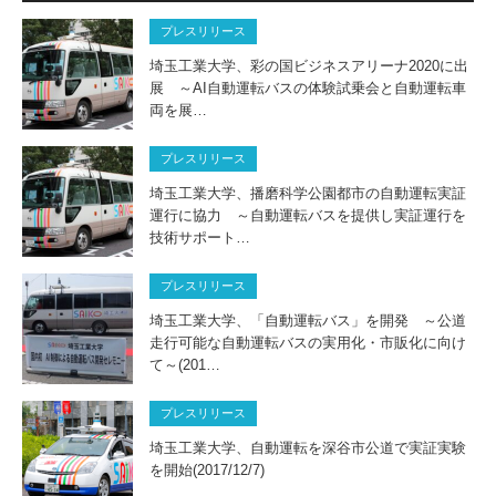
プレスリリース
埼玉工業大学、彩の国ビジネスアリーナ2020に出
展 ～AI自動運転バスの体験試乗会と自動運転車
両を展…
プレスリリース
埼玉工業大学、播磨科学公園都市の自動運転実証
運行に協力 ～自動運転バスを提供し実証運行を
技術サポート…
プレスリリース
埼玉工業大学、「自動運転バス」を開発 ～公道
走行可能な自動運転バスの実用化・市販化に向け
て～(201…
プレスリリース
埼玉工業大学、自動運転を深谷市公道で実証実験
を開始(2017/12/7)