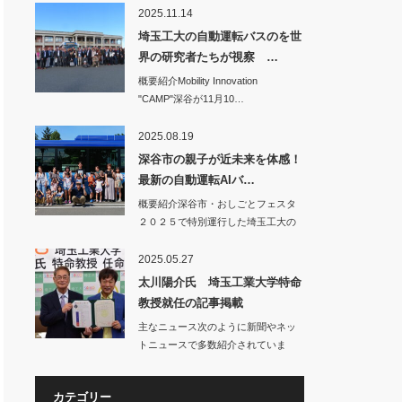
2025.11.14
埼玉工大の自動運転バスのを世
界の研究者たちが視察 …
概要紹介Mobility Innovation
"CAMP"深谷が11月10…
2025.08.19
深谷市の親子が近未来を体感！
最新の自動運転AIバ…
概要紹介深谷市・おしごとフェスタ
２０２５で特別運行した埼玉工大の
自動運転バス…
2025.05.27
太川陽介氏 埼玉工業大学特命
教授就任の記事掲載
主なニュース次のように新聞やネッ
トニュースで多数紹介されていま
す。○…
カテゴリー