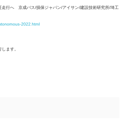
走行へ 京成バス/損保ジャパン/アイサン/建設技術研究所/埼工
-autonomous-2022.html
行します。