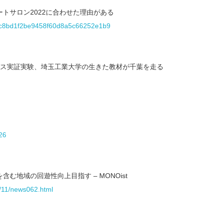
トサロン2022に合わせた理由がある
a44c8bd1f2be9458f60d8a5c66252e1b9
バス実証実験、埼玉工業大学の生きた教材が千葉を走る
26
地域の回遊性向上目指す – MONOist
1/11/news062.html