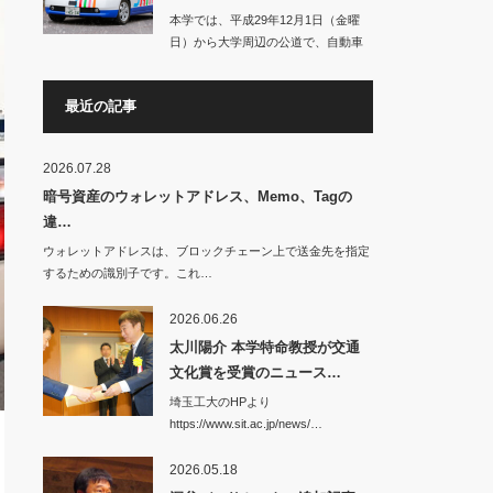
本学では、平成29年12月1日（金曜
日）から大学周辺の公道で、自動車
の自動運転に…
最近の記事
2026.07.28
暗号資産のウォレットアドレス、Memo、Tagの
違…
ウォレットアドレスは、ブロックチェーン上で送金先を指定
するための識別子です。これ…
2026.06.26
太川陽介 本学特命教授が交通
文化賞を受賞のニュース…
埼玉工大のHPより
https://www.sit.ac.jp/news/…
2026.05.18