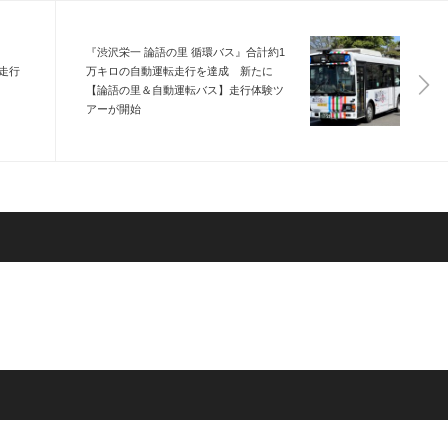
『渋沢栄一 論語の里 循環バス』合計約1
走行
万キロの自動運転走行を達成 新たに
【論語の里＆自動運転バス】走行体験ツ
アーが開始