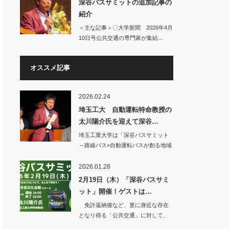
深谷バスサミットの追加記事の
紹介
＜主な記事＞〇大学新聞 2026年4月
10日号公共交通の専門家が集結…
オススメ記事
2026.02.24
埼玉工大 自動運転特命教授の
太川陽介氏を迎えて深谷…
埼玉工業大学は「深谷バスサミット
～路線バス×自動運転バスが創る地域
交通の未来を学…
2026.01.28
2月19日（木）「深谷バスサミ
ット」開催！ゲストは…
免許返納後など、更に身近な存在
となり得る「公共交通」に対して、
少しでも明るい未…