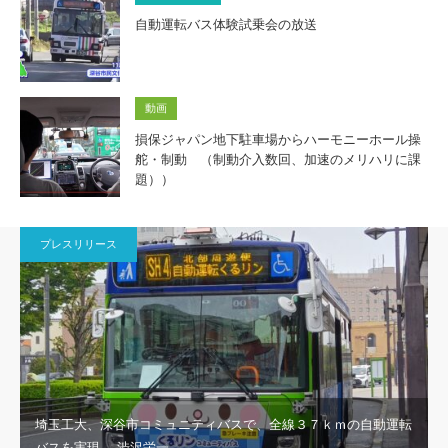
自動運転バス体験試乗会の放送
動画
損保ジャパン地下駐車場からハーモニーホール操
舵・制動 （制動介入数回、加速のメリハリに課
題））
プレスリリース
埼玉工大、深谷市コミュニティバスで、全線３７ｋｍの自動運転
バスを実現 渋沢栄一…