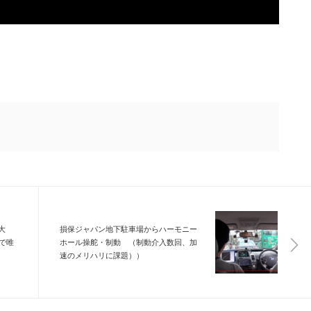
大
損保ジャパン地下駐車場からハーモニー
で唯
ホール操舵・制動 （制動介入数回、加
速のメリハリに課題））