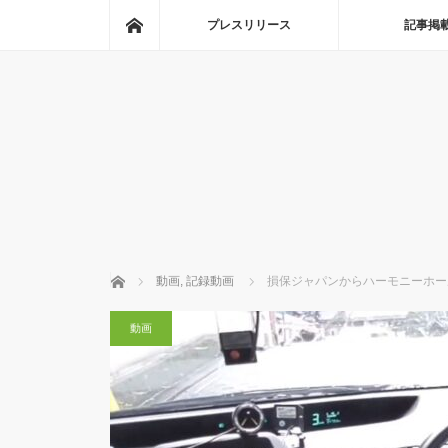
ホーム
プレスリリース
記事掲
ホーム
動画
,
記録動画
損保ジャパンからハーモニーホー
動画