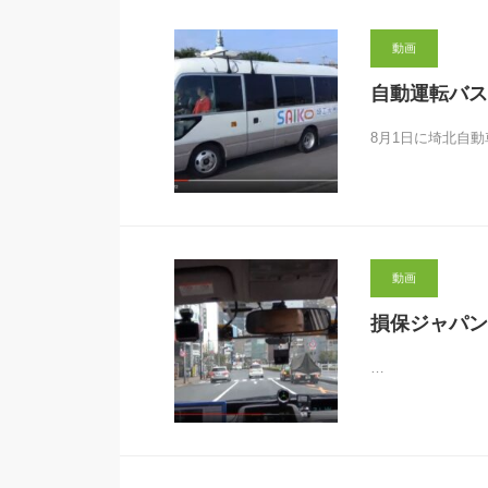
動画
自動運転バス開
8月1日に埼北自
動画
損保ジャパン
…