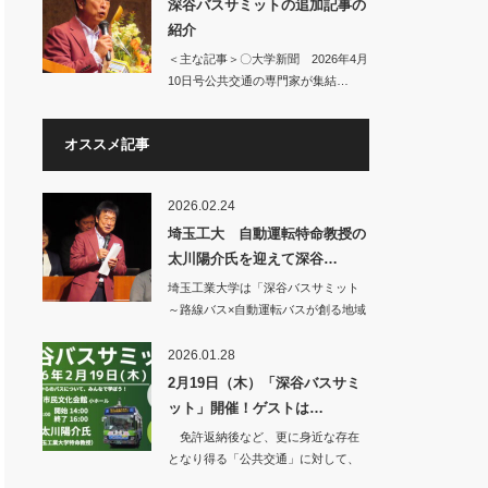
深谷バスサミットの追加記事の
紹介
＜主な記事＞〇大学新聞 2026年4月
10日号公共交通の専門家が集結…
オススメ記事
2026.02.24
埼玉工大 自動運転特命教授の
太川陽介氏を迎えて深谷…
埼玉工業大学は「深谷バスサミット
～路線バス×自動運転バスが創る地域
交通の未来を学…
2026.01.28
2月19日（木）「深谷バスサミ
ット」開催！ゲストは…
免許返納後など、更に身近な存在
となり得る「公共交通」に対して、
少しでも明るい未…