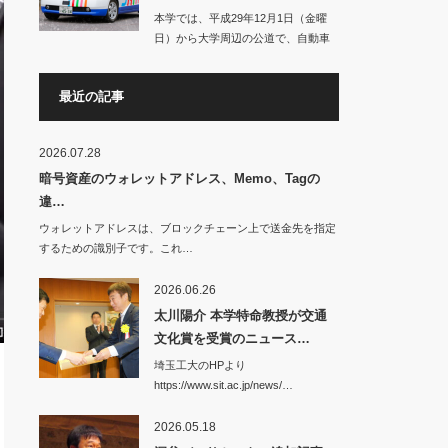
本学では、平成29年12月1日（金曜
日）から大学周辺の公道で、自動車
の自動運転に…
最近の記事
2026.07.28
暗号資産のウォレットアドレス、Memo、Tagの
違…
ウォレットアドレスは、ブロックチェーン上で送金先を指定
するための識別子です。これ…
2026.06.26
太川陽介 本学特命教授が交通
文化賞を受賞のニュース…
埼玉工大のHPより
https://www.sit.ac.jp/news/…
2026.05.18