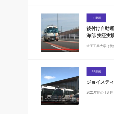
PR動画
後付け自動運
海部 実証実
埼玉工業大学は後
PR動画
ジョイスティック
2021年度のIT