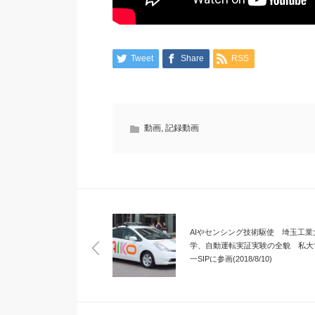
Tweet
Share
RSS
動画
,
記録動画
AIやセンシング技術駆使 埼玉工業
学、自動運転実証実験の全貌 私大
一SIPに参画(2018/8/10)