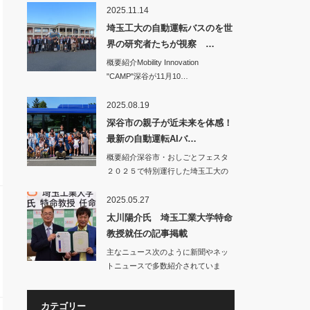
2025.11.14
埼玉工大の自動運転バスのを世
界の研究者たちが視察 …
概要紹介Mobility Innovation
"CAMP"深谷が11月10…
2025.08.19
深谷市の親子が近未来を体感！
最新の自動運転AIバ…
概要紹介深谷市・おしごとフェスタ
２０２５で特別運行した埼玉工大の
自動運転バス…
2025.05.27
太川陽介氏 埼玉工業大学特命
教授就任の記事掲載
主なニュース次のように新聞やネッ
トニュースで多数紹介されていま
す。○…
カテゴリー