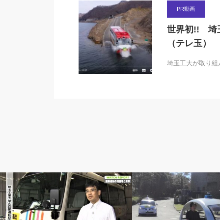
PR動画
世界初!! 
（テレ玉）
埼玉工大が取り組
ニュース動画
プレスリリース