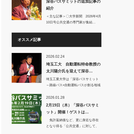
深谷バスサミットの追加記事の
紹介
＜主な記事＞〇大学新聞 2026年4月
10日号公共交通の専門家が集結…
オススメ記事
2026.02.24
埼玉工大 自動運転特命教授の
太川陽介氏を迎えて深谷…
埼玉工業大学は「深谷バスサミット
～路線バス×自動運転バスが創る地域
交通の未来を学…
2026.01.28
2月19日（木）「深谷バスサミ
ット」開催！ゲストは…
免許返納後など、更に身近な存在
となり得る「公共交通」に対して、
少しでも明るい未…