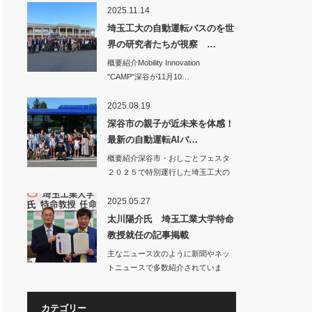
2025.11.14
埼玉工大の自動運転バスのを世
界の研究者たちが視察 …
概要紹介Mobility Innovation
"CAMP"深谷が11月10…
2025.08.19
深谷市の親子が近未来を体感！
最新の自動運転AIバ…
概要紹介深谷市・おしごとフェスタ
２０２５で特別運行した埼玉工大の
自動運転バス…
2025.05.27
太川陽介氏 埼玉工業大学特命
教授就任の記事掲載
主なニュース次のように新聞やネッ
トニュースで多数紹介されていま
す。○…
カテゴリー