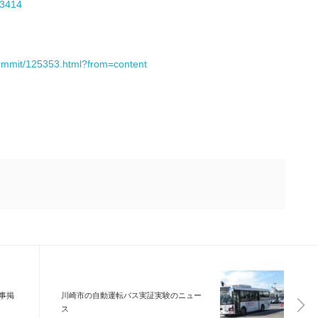
23414
summit/125353.html?from=content
事掲
川崎市の自動運転バス実証実験のニュー
ス