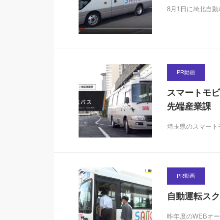
8月1日に埼北自
PR動画
スマートモビ
先端産業課
埼玉県のスマート
PR動画
自動運転スク
昨年度のWEBオー