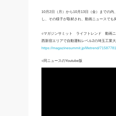
10月2日（月）から10月13日（金）までの
し、その様子が取材され、動画ニュースでも
○マガジンサミット ライフトレンド 動画ニュース
西新宿エリアで自動運転レベル2の埼玉工業
https://magazinesummit.jp/lifetrend/7158778
○同ニュースのYoutube版