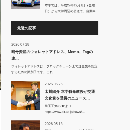
本学では、平成29年12月1日（金曜
日）から大学周辺の公道で、自動車
の自動運転に…
最近の記事
2026.07.28
暗号資産のウォレットアドレス、Memo、Tagの
違…
ウォレットアドレスは、ブロックチェーン上で送金先を指定
するための識別子です。これ…
2026.06.26
太川陽介 本学特命教授が交通
文化賞を受賞のニュース…
埼玉工大のHPより
https://www.sit.ac.jp/news/…
2026.05.18