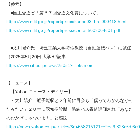
【参考】
■国土交通省「第６７回交通文化賞について」
https://www.mlit.go.jp/report/press/kanbo03_hh_000418.html
https://www.mlit.go.jp/report/press/content/002004601.pdf
■太川陽介氏 埼玉工業大学特命教授（自動運転バス）に就任
（2025年5月20日 大学HP記事）
https://www.sit.ac.jp/news/250519_tokumei/
【ニュース】
【Yahoo!ニュース・デイリー】
・太川陽介 蛭子能収と２年前に再会も「僕ってわかんなかっ
たみたい」２０年に認知症診断 路線バス番組評価され「あなた
のおかげじゃないよ！」と感謝
https://news.yahoo.co.jp/articles/8d4658215121ce9ee9f823c6df6