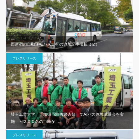
西新宿の自動運転バス走行の追加記事掲載（２）
プレスリリース
埼玉工業大学、「加須市騎西銀杏祭」でAIバス体験試乗会を実
施 ～２００名の市民が…
プレスリリース