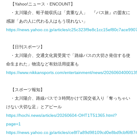
【Yahoo!ニュース・ENCOUNT】
・太川陽介、蛭子能収氏は「貴重な人」 『バス旅』の盟友に
感謝「あの人に代わる人はもう現れない」
https://news.yahoo.co.jp/articles/c25c323f9e8c1cc15ef80c7ace99
【日刊スポーツ】
・太川陽介、交通文化賞受賞で「路線バスの大切さ発信する使
命生まれた」物流など有効活用提案も
https://www.nikkansports.com/entertainment/news/2026060400013
【スポーツ報知】
・太川陽介、路線バスで３時間かけて国交省入り「奪っちゃい
けない大切な足」とアピール
https://hochi.news/articles/20260604-OHT1T51365.html?
page=1
https://news.yahoo.co.jp/articles/ce8f7a89d98109cd0e8bd9cbf6f