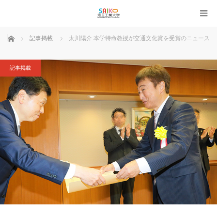
ホーム
記事掲載
太川陽介 本学特命教授が交通文化賞を受賞のニュース
記事掲載