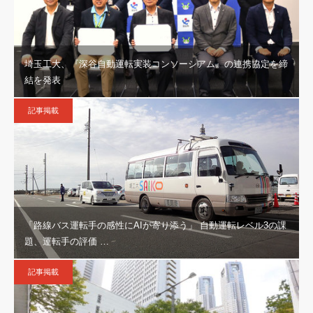
埼玉工大、『深谷自動運転実装コンソーシアム』の連携協定を締
結を発表
記事掲載
「路線バス運転手の感性にAIが寄り添う」 自動運転レベル3の課
題、運転手の評価 …
記事掲載