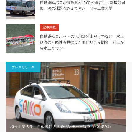
自動運転バスが最高40km/hで公道走行…新機能追
加、次の課題もみえてきた 埼玉工業大学
記事掲載
自動運転ロボットの活用は陸上だけでない 水上
物流の可能性も見据えたモビリティ開発 陸上か
ら水上までシ…
プレスリリース
埼玉工業大学、自動運転大学発ベンチャー設立（2018/7/9）