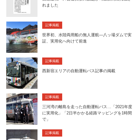
れました
記事掲載
世界初、水陸両用船の無人運航—八ッ場ダムで実
証、実用化へ向けて前進
記事掲載
西新宿エリアの自動運転バス記事の掲載
記事掲載
三河湾の離島を走った自動運転バス…「2021年度
に実用化」「2日半かかる経路マッピングを1時間
で」
記事掲載