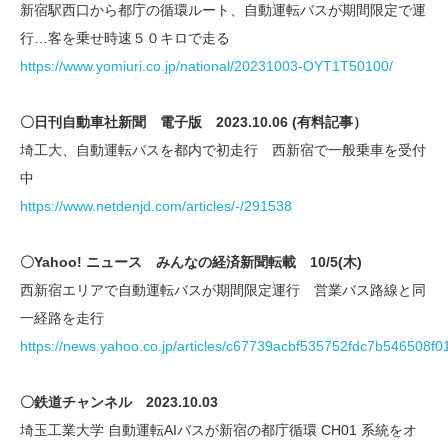
新宿駅西口から都庁の循環ルート、自動運転バスが期間限定で運
行…客を乗せ時速５０キロで走る
https://www.yomiuri.co.jp/national/20231003-OYT1T50100/
〇日刊自動車社新聞 電子版 2023.10.06 (有料記事）
埼工大、自動運転バスを都内で初走行 西新宿で一般乗車を受付
中
https://www.netdenjd.com/articles/-/291538
〇Yahoo! ニュース みんなの経済新聞転載 10/5(木)
西新宿エリアで自動運転バスが期間限定運行 営業バス路線と同
一経路を走行
https://news.yahoo.co.jp/articles/c67739acbf535752fdc7b546508f
〇鉄道チャンネル 2023.10.03
埼玉工業大学 自動運転AIバスが新宿の都庁循環 CH01 系統をオ