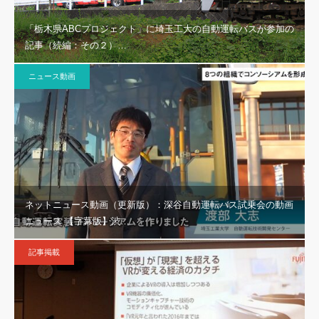
「栃木県ABCプロジェクト」に埼玉工大の自動運転バスが参加の
記事（続編：その２）…
ニュース動画
ネットニュース動画（更新版）：深谷自動運転バス試乗会の動画
ニュース 【字幕版】渋…
記事掲載