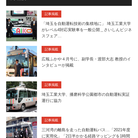
記事掲載
「埼玉を自動運転技術の集積地に」 埼玉工業大学
がレベル4対応実験車を一般公開＿さいしんビジネ
スフェア…
記事掲載
広報ふかや４月号に、副学長・渡部大志 教授のイ
ンタビューが掲載
記事掲載
埼玉工業大学、播磨科学公園都市の自動運転実証
運行に協力
記事掲載
三河湾の離島を走った自動運転バス…「2021年度
に実用化」「2日半かかる経路マッピングを1時間