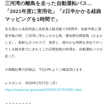
三河湾の離島を走った自動運転バス…
「2021年度に実用化」「2日半かかる経路
マッピングを1時間で」
名古屋から名鉄特急と名鉄海上観光船で1時間半。知多半島と渥
美半島の間、三河湾に浮かぶ小さな島、愛知県日間賀島（ひまか
じま）。新鮮なタコやフグ、海苔と、穏やかな時間を求めてやっ
てくる観光客でにぎわうこの日間賀島の外周を、自動運転バスが
走った。
※掲載記事の詳細は、下記URLよりご確認頂けます。
レスポンス 2020年1月27日（月）
https://response.jp/article/2020/01/27/331091.html
＝＝＝＝＝＝＝＝