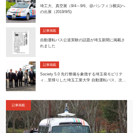
埼工大、真空展（9/4～9/6、@パシフィコ横浜)へ
の出展（2019/9/5)
記事掲載
自動運転バス公道実験の話題が埼玉新聞に掲載さ
れました
記事掲載
Society 5.0 先行整備を象徴する埼玉発モビリテ
ィ…里帰りした埼玉工業大学 自動運転バス、次…
記事掲載