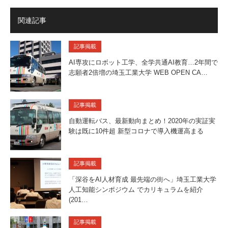
関連記事
記事掲載
AI専攻にロボット工学、全学共通AI教育…2年間で
志願者2倍増の埼玉工業大学 WEB OPEN CA…
記事掲載
自動運転バス、最新動向まとめ！2020年の実証実
験は既に10件超 新型コロナで導入機運高まる
記事掲載
「深谷をAI人材育成 最先端の街へ」埼玉工業大学
人工知能シンポジウム でカリキュラムを紹介
(201…
記事掲載