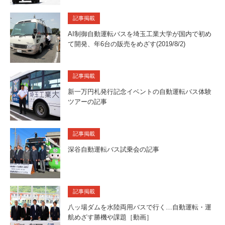
記事掲載
AI制御自動運転バスを埼玉工業大学が国内で初め
て開発、年6台の販売をめざす(2019/8/2)
記事掲載
新一万円札発行記念イベントの自動運転バス体験
ツアーの記事
記事掲載
深谷自動運転バス試乗会の記事
記事掲載
八ッ場ダムを水陸両用バスで行く…自動運転・運
航めざす勝機や課題［動画］