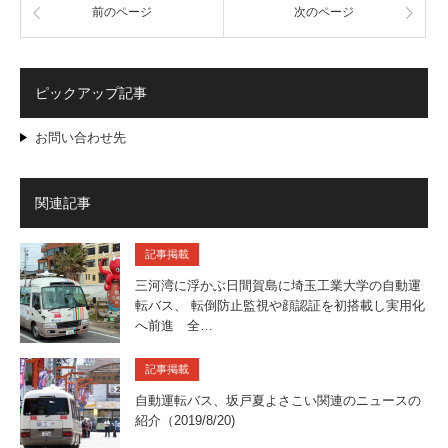
前のページ
次のページ
ピックアップ記事
お問い合わせ先
関連記事
記事掲載
三河湾に浮かぶ日間賀島に埼玉工業大学の自動運
転バス、 転倒防止監視や顔認証を初搭載し実用化
へ前進 全…
記事掲載
自動運転バス、坂戸夏よさこい関連のニュースの
紹介（2019/8/20)