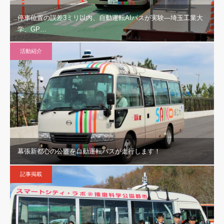
停車位置の誤差3ミリ以内、自動運転AIバスが実験—埼玉工業大
学、GP…
活動紹介
幕張新都心の公道を自動運転バスが走行します！
記事掲載