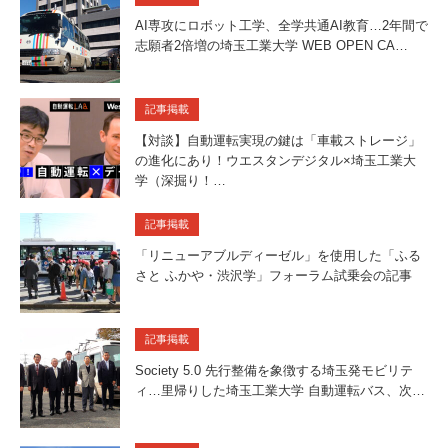
AI専攻にロボット工学、全学共通AI教育…2年間で
志願者2倍増の埼玉工業大学 WEB OPEN CA…
記事掲載
【対談】自動運転実現の鍵は「車載ストレージ」
の進化にあり！ウエスタンデジタル×埼玉工業大
学（深掘り！…
記事掲載
「リニューアブルディーゼル」を使用した「ふる
さと ふかや・渋沢学」フォーラム試乗会の記事
記事掲載
Society 5.0 先行整備を象徴する埼玉発モビリテ
ィ…里帰りした埼玉工業大学 自動運転バス、次…