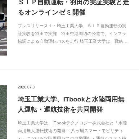
ＳＩＰ自動運転・羽田の実証実験と走
るオンラインゼミ開催
プレスリリース１：埼玉工業大学、ＳＩＰ自動運転の実
証実験を羽田で実施 羽田空港周辺の公道で、インフラ
協調による自動運転バスを走行 埼玉工業大学は、戦略…
2020.07.3
埼玉工業大学、ITbookと水陸両用無
人運転・運航技術を共同開発
埼玉工業大学は、ITbookテクノロジー株式会社と「水陸
両用無人運転技術の開発 ～八ッ場スマートモビリティ
～」における水陸両用バスの自動運転・運航システム構