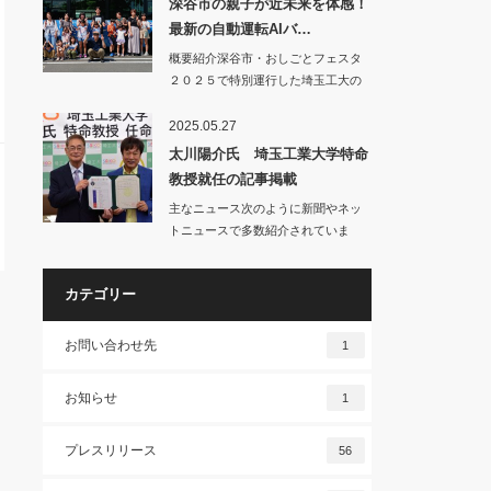
深谷市の親子が近未来を体感！
最新の自動運転AIバ…
概要紹介深谷市・おしごとフェスタ
２０２５で特別運行した埼玉工大の
自動運転バス…
2025.05.27
太川陽介氏 埼玉工業大学特命
教授就任の記事掲載
主なニュース次のように新聞やネッ
トニュースで多数紹介されていま
す。○…
カテゴリー
お問い合わせ先
1
お知らせ
1
プレスリリース
56