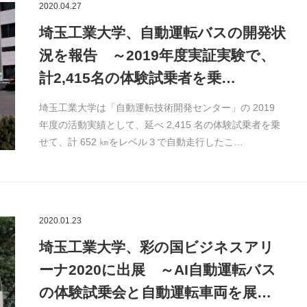
2020.04.27
埼玉工業大学、自動運転バスの開発状
況を報告 ～2019年度実証実験で、
計2,415名の体験試乗者を乗…
埼玉工業大学は「自動運転技術開発センター」の 2019
年度の活動実績として、延べ 2,415 名の体験試乗者を乗
せて、計 652 ㎞をレベル３で自動走行したこ…
2020.01.23
埼玉工業大学、彩の国ビジネスアリ
ーナ2020に出展 ～AI自動運転バス
の体験試乗会と自動運転車両を展…