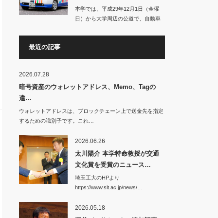
本学では、平成29年12月1日（金曜
日）から大学周辺の公道で、自動車
の自動運転に…
最近の記事
2026.07.28
暗号資産のウォレットアドレス、Memo、Tagの
違…
ウォレットアドレスは、ブロックチェーン上で送金先を指定
するための識別子です。これ…
2026.06.26
太川陽介 本学特命教授が交通
文化賞を受賞のニュース…
埼玉工大のHPより
https://www.sit.ac.jp/news/…
2026.05.18