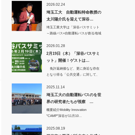
2026.02.24
埼玉工大 自動運転特命教授の
太川陽介氏を迎えて深谷…
埼玉工業大学は「深谷バスサミット
～路線バス×自動運転バスが創る地域
交通の未来を学…
2026.01.28
2月19日（木）「深谷バスサミ
ット」開催！ゲストは…
免許返納後など、更に身近な存在
となり得る「公共交通」に対して、
少しでも明るい未…
2025.11.14
埼玉工大の自動運転バスのを世
界の研究者たちが視察 …
概要紹介Mobility Innovation
"CAMP"深谷が11月10…
2025.08.19