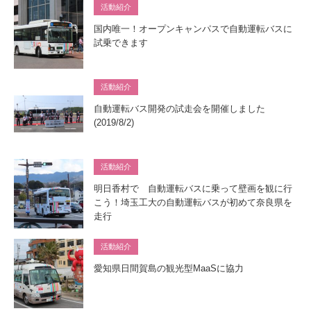
活動紹介
国内唯一！オープンキャンパスで自動運転バスに
試乗できます
活動紹介
自動運転バス開発の試走会を開催しました
(2019/8/2)
活動紹介
明日香村で 自動運転バスに乗って壁画を観に行
こう！埼玉工大の自動運転バスが初めて奈良県を
走行
活動紹介
愛知県日間賀島の観光型MaaSに協力