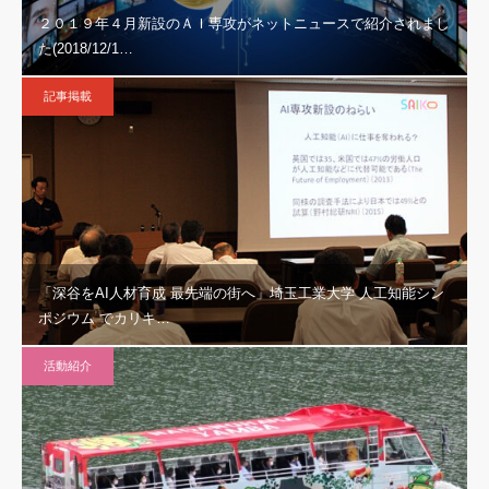
２０１９年４月新設のＡＩ専攻がネットニュースで紹介されまし
た(2018/12/1…
記事掲載
「深谷をAI人材育成 最先端の街へ」埼玉工業大学 人工知能シン
ポジウム でカリキ…
活動紹介