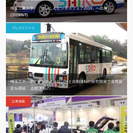
埼玉工業大学、「さいしんビジネスフェア2019」へ出展
(2019/6/7)
プレスリリース
埼玉工大、アイサンテクノロジーと自動運転の研究開発で連携協
定を締結 自動運転の…
記事掲載