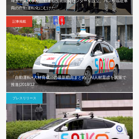
埼玉工業大学が自動運転技術開発センターを設立、バスや福祉車
両の自動運転化にむけた…
記事掲載
「自動運転×人材育成」の最新動向まとめ AI人材育成を国策で
推進(2018/12…
プレスリリース