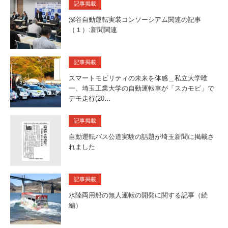
記事掲載
深谷自動運転実装コンソーシアム関連の記事
（１）:新聞関連
記事掲載
スマートモビリティの未来を体感＿私立大学唯
一、埼玉工業大学の自動運転車が「スカモビ」で
デモ走行(20…
記事掲載
自動運転バス公道実験の話題が埼玉新聞に掲載さ
れました
記事掲載
水陸両用船の無人運転の開発に関する記事（続
編）