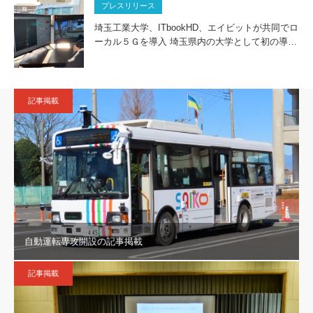
プレスリリース
埼玉工業大学、ITbookHD、エイビットが共同でロ
ーカル５Ｇを導入 埼玉県内の大学として初の導…
記事掲載
自動運転専攻開設の記事掲載
記事掲載