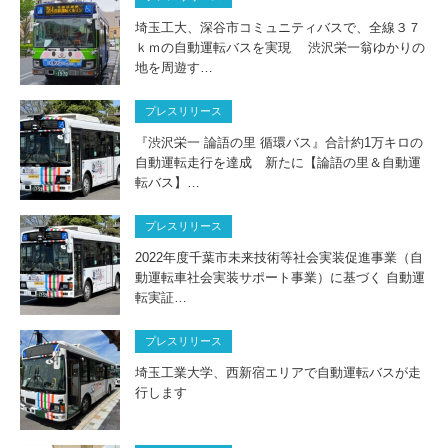
埼玉工大、深谷市コミュニティバスで、全線３７
ｋｍの自動運転バスを実現 渋沢栄一翁ゆかりの
地を周遊す…
プレスリリース
『渋沢栄一 論語の里 循環バス』合計約1万キロの
自動運転走行を達成 新たに【論語の里＆自動運
転バス】…
プレスリリース
2022年度千葉市未来技術等社会実装促進事業（自
動運転車社会実装サポート事業）に基づく 自動運
転実証…
プレスリリース
埼玉工業大学、西新宿エリアで自動運転バスが走
行します