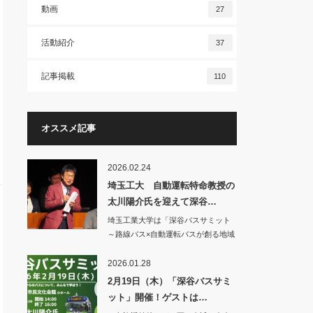
動画
27
活動紹介
37
記事掲載
110
オススメ記事
2026.02.24
埼玉工大 自動運転特命教授の
太川陽介氏を迎えて深谷…
埼玉工業大学は「深谷バスサミット
～路線バス×自動運転バスが創る地域
交通の未来を学…
2026.01.28
2月19日（木）「深谷バスサミ
ット」開催！ゲストは…