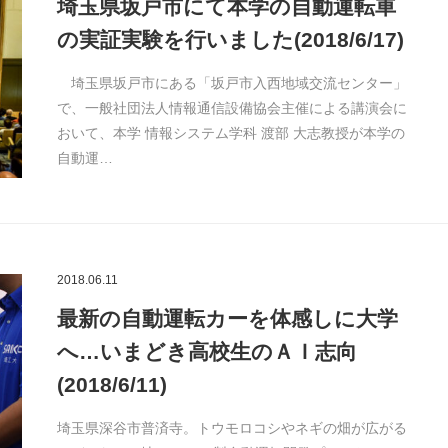
埼玉県坂戸市にて本学の自動運転車
の実証実験を行いました(2018/6/17)
埼玉県坂戸市にある「坂戸市入西地域交流センター」
で、一般社団法人情報通信設備協会主催による講演会に
おいて、本学 情報システム学科 渡部 大志教授が本学の
自動運…
2018.06.11
最新の自動運転カーを体感しに大学
へ…いまどき高校生のＡＩ志向
(2018/6/11)
埼玉県深谷市普済寺。トウモロコシやネギの畑が広がる