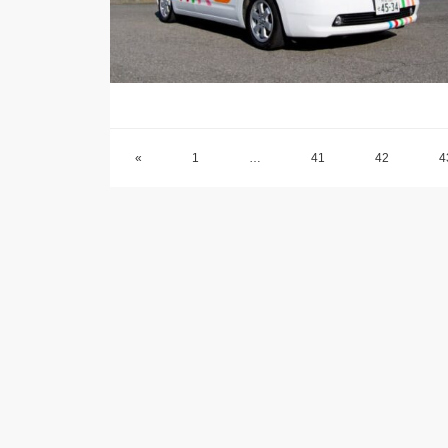
«
1
…
41
42
4