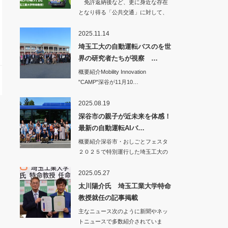
免許返納後など、更に身近な存在
となり得る「公共交通」に対して、
少しでも明るい未…
2025.11.14
埼玉工大の自動運転バスのを世
界の研究者たちが視察 …
概要紹介Mobility Innovation
"CAMP"深谷が11月10…
2025.08.19
深谷市の親子が近未来を体感！
最新の自動運転AIバ…
概要紹介深谷市・おしごとフェスタ
２０２５で特別運行した埼玉工大の
自動運転バス…
2025.05.27
太川陽介氏 埼玉工業大学特命
教授就任の記事掲載
主なニュース次のように新聞やネッ
トニュースで多数紹介されていま