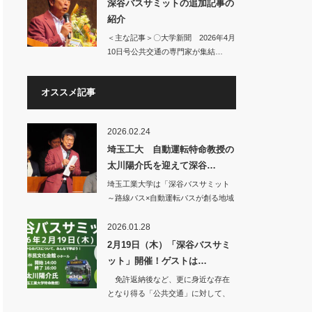
深谷バスサミットの追加記事の
紹介
＜主な記事＞〇大学新聞 2026年4月
10日号公共交通の専門家が集結…
オススメ記事
2026.02.24
埼玉工大 自動運転特命教授の
太川陽介氏を迎えて深谷…
埼玉工業大学は「深谷バスサミット
～路線バス×自動運転バスが創る地域
交通の未来を学…
2026.01.28
2月19日（木）「深谷バスサミ
ット」開催！ゲストは…
免許返納後など、更に身近な存在
となり得る「公共交通」に対して、
少しでも明るい未…