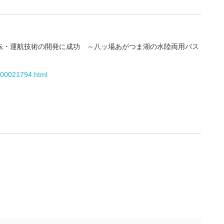
転・運航技術の開発に成功 ～八ッ場あがつま湖の水陸両用バス
.000021794.html