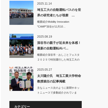
2025.11.14
埼玉工大の自動運転バスのを世
界の研究者たちが視察 …
概要紹介Mobility Innovation
"CAMP"深谷が11月10…
2025.08.19
深谷市の親子が近未来を体感！
最新の自動運転AIバ…
概要紹介深谷市・おしごとフェスタ
２０２５で特別運行した埼玉工大の
自動運転バス…
2025.05.27
太川陽介氏 埼玉工業大学特命
教授就任の記事掲載
主なニュース次のように新聞やネッ
トニュースで多数紹介されていま
す。○…
カテゴリー