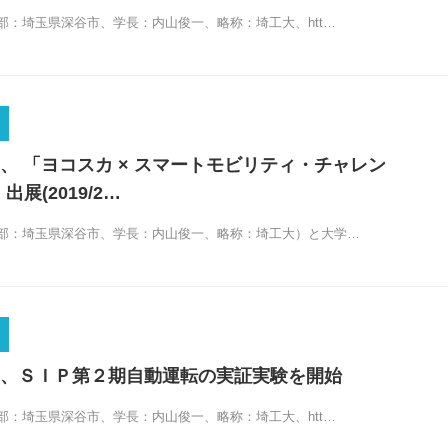
部：埼玉県深谷市、学長：内山俊一、略称：埼工大、htt…
、 「ヨコスカ × スマートモビリティ・チャレン
に 出展(2019/2…
部：埼玉県深谷市、学長：内山俊一、略称：埼工大）と大学…
、ＳＩＰ第２期自動運転の実証実験を開始
部：埼玉県深谷市、学長：内山俊一、略称：埼工大、htt…