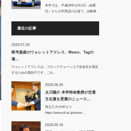
本学では、平成29年12月1日（金曜
日）から大学周辺の公道で、自動車
の自動運転に…
最近の記事
2026.07.28
暗号資産のウォレットアドレス、Memo、Tagの
違…
ウォレットアドレスは、ブロックチェーン上で送金先を指定
するための識別子です。これ…
2026.06.26
太川陽介 本学特命教授が交通
文化賞を受賞のニュース…
埼玉工大のHPより
https://www.sit.ac.jp/news/…
2026.05.18