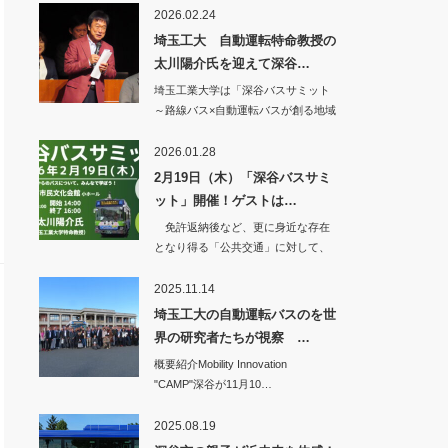
2026.02.24
埼玉工大 自動運転特命教授の
太川陽介氏を迎えて深谷…
埼玉工業大学は「深谷バスサミット
～路線バス×自動運転バスが創る地域
交通の未来を学…
2026.01.28
2月19日（木）「深谷バスサミ
ット」開催！ゲストは…
免許返納後など、更に身近な存在
となり得る「公共交通」に対して、
少しでも明るい未…
2025.11.14
埼玉工大の自動運転バスのを世
界の研究者たちが視察 …
概要紹介Mobility Innovation
"CAMP"深谷が11月10…
2025.08.19