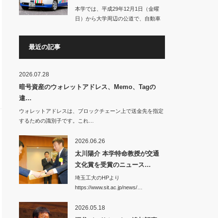
本学では、平成29年12月1日（金曜
日）から大学周辺の公道で、自動車
の自動運転に…
最近の記事
2026.07.28
暗号資産のウォレットアドレス、Memo、Tagの
違…
ウォレットアドレスは、ブロックチェーン上で送金先を指定
するための識別子です。これ…
2026.06.26
太川陽介 本学特命教授が交通
文化賞を受賞のニュース…
埼玉工大のHPより
https://www.sit.ac.jp/news/…
2026.05.18