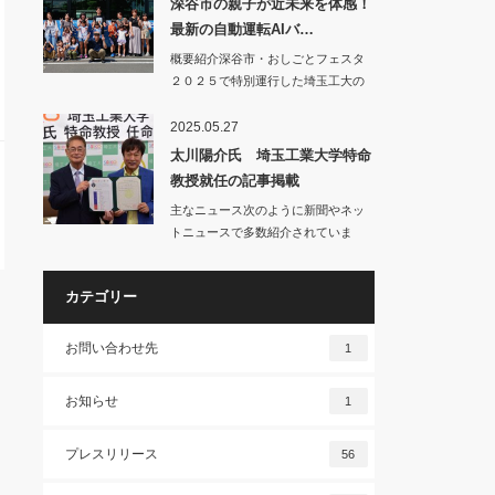
深谷市の親子が近未来を体感！
最新の自動運転AIバ…
概要紹介深谷市・おしごとフェスタ
２０２５で特別運行した埼玉工大の
自動運転バス…
2025.05.27
太川陽介氏 埼玉工業大学特命
教授就任の記事掲載
主なニュース次のように新聞やネッ
トニュースで多数紹介されていま
す。○…
カテゴリー
お問い合わせ先
1
お知らせ
1
プレスリリース
56