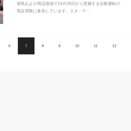
港島および周辺地域で10月28日から実施する自動運転の
実証実験に参加しています。エヌ・テ…
6
7
8
9
10
11
12