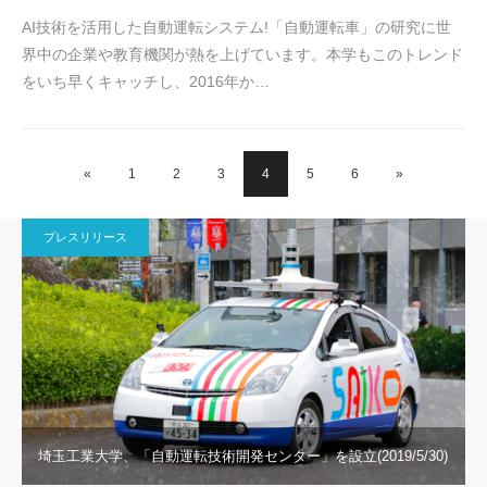
AI技術を活用した自動運転システム!「自動運転車」の研究に世
界中の企業や教育機関が熱を上げています。本学もこのトレンド
をいち早くキャッチし、2016年か…
«
1
2
3
4
5
6
»
プレスリリース
埼玉工業大学、「自動運転技術開発センター」を設立(2019/5/30)