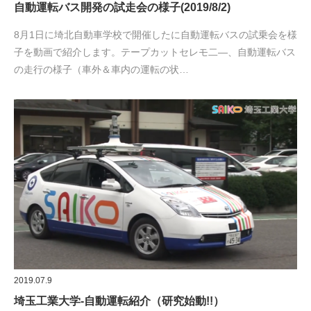
自動運転バス開発の試走会の様子(2019/8/2)
8月1日に埼北自動車学校で開催したに自動運転バスの試乗会を様
子を動画で紹介します。テープカットセレモ二―、自動運転バス
の走行の様子（車外＆車内の運転の状…
2019.07.9
埼玉工業大学-自動運転紹介（研究始動!!）