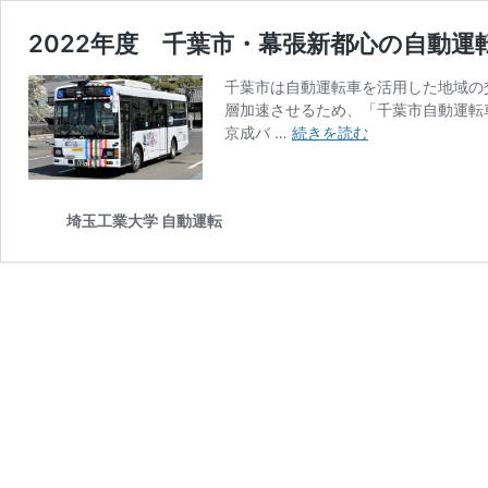
2022年度 千葉市・幕張新都心の自動運
千葉市は自動運転車を活用した地域の
層加速させるため、「千葉市自動運転
2022
京成バ …
続きを読む
年
度
千
埼玉工業大学 自動運転
葉
市・
幕
張
新
都
心
の
自
動
運
転